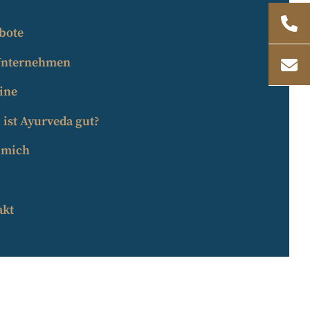
bote
Unternehmen
ine
ist Ayurveda gut?
 mich
akt